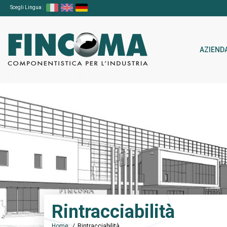
Scegli Lingua :
AZIEND
Rintracciabilità
Home
Rintracciabilità