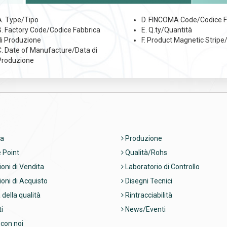
A. Type/Tipo
D. FINCOMA Code/Codice
B. Factory Code/Codice Fabbrica
E. Q.ty/Quantità
di Produzione
F. Product Magnetic Strip
C. Date of Manufacture/Data di
Produzione
a
Produzione
 Point
Qualità/Rohs
oni di Vendita
Laboratorio di Controllo
oni di Acquisto
Disegni Tecnici
 della qualità
Rintracciabilità
i
News/Eventi
con noi